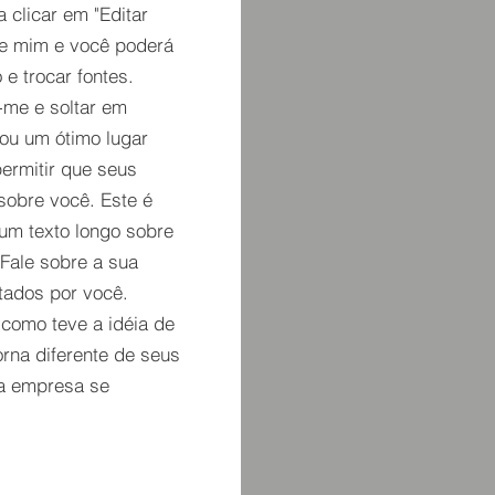
a clicar em "Editar
re mim e você poderá
 e trocar fontes.
-me e soltar em
ou um ótimo lugar
permitir que seus
sobre você. Este é
um texto longo sobre
Fale sobre a sua
tados por você.
 como teve a idéia de
orna diferente de seus
a empresa se
.