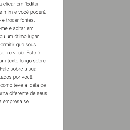
a clicar em "Editar
re mim e você poderá
 e trocar fontes.
-me e soltar em
ou um ótimo lugar
permitir que seus
sobre você. Este é
um texto longo sobre
Fale sobre a sua
tados por você.
 como teve a idéia de
orna diferente de seus
a empresa se
.